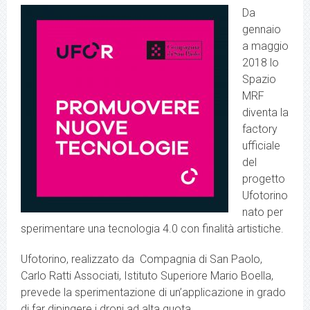
Da
gennaio
a maggio
2018 lo
Spazio
MRF
diventa la
factory
ufficiale
del
progetto
Ufotorino
nato per
sperimentare una tecnologia 4.0 con finalità artistiche.
Ufotorino, realizzato da Compagnia di San Paolo,
Carlo Ratti Associati, Istituto Superiore Mario Boella,
prevede la sperimentazione di un’applicazione in grado
di far dipingere i droni ad alta quota.