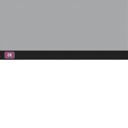
.
OK
F
l luogo destinato ad ospitare eventi culturali,
 e attività ricreative per favorire la coesione urbana