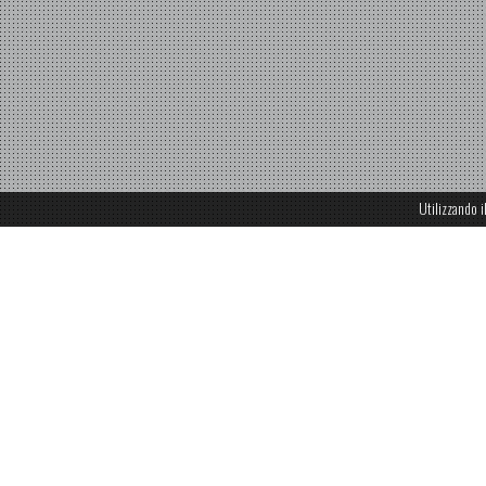
Utilizzando i
Torino N
Torino Nuova Economia S.p.A è la società proprieta
industriali dismesse di Mirafiori, si sta occup