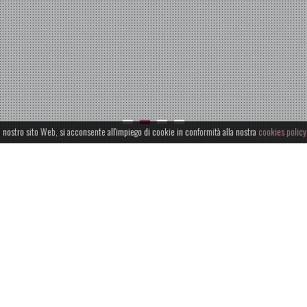
l nostro sito Web, si acconsente all'impiego di cookie in conformità alla nostra
cookies policy
VIVI LO SPAZIO MRF
uova Economia
Lo spazio MR
ria delle aree
Spazio MRF è i
ando della loro
manifestazioni