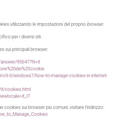
ies utilizzando le impostazioni del proprio
browser
.
co per i diversi siti.
es sui principali browser:
/answer/95647?hl=it
estione%20dei%20cookie
om/it-it/windows7/how-to-manage-cookies-in-internet-
it/cookies.html
iewlocale=it_IT
ei cookies sui browser più comuni, visitare l’indirizzo:
=How_to_Manage_Cookies