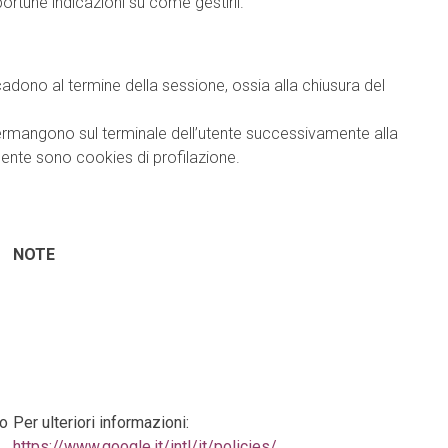
portune indicazioni su come gestirli.
ono al termine della sessione, ossia alla chiusura del
mangono sul terminale dell’utente successivamente alla
ente sono cookies di profilazione.
NOTE
to
Per ulteriori informazioni:
https://www.google.it/intl/it/policies/