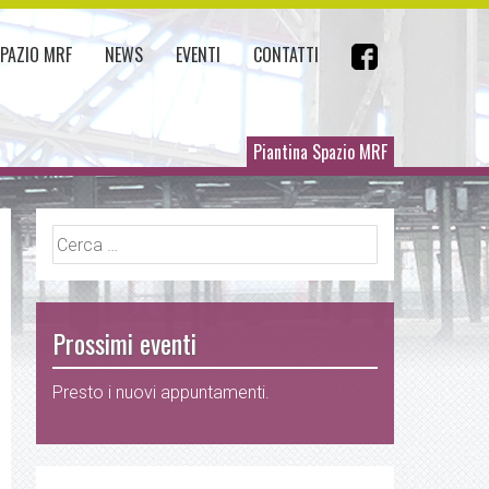
SPAZIO MRF
NEWS
EVENTI
CONTATTI
Piantina Spazio MRF
Ricerca
per:
Prossimi eventi
Presto i nuovi appuntamenti.