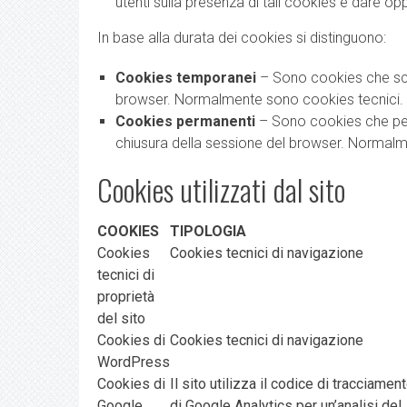
utenti sulla presenza di tali cookies e dare op
In base alla durata dei cookies si distinguono:
Cookies temporanei
– Sono cookies che scad
browser. Normalmente sono cookies tecnici.
Cookies permanenti
– Sono cookies che per
chiusura della sessione del browser. Normalm
Cookies utilizzati dal sito
COOKIES
TIPOLOGIA
Cookies
Cookies tecnici di navigazione
tecnici di
proprietà
del sito
Cookies di
Cookies tecnici di navigazione
WordPress
Cookies di
Il sito utilizza il codice di tracciamen
Google
di Google Analytics per un’analisi del